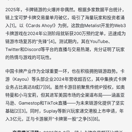
2025年，卡牌链游的火爆并非偶然。根据多家数据平台统计，
链上宝可梦卡牌交易量单月破亿，吸引了海量玩家和投资者涌
入[1]。以《Cards Ahoy!》为例，这款由Metalist开发的Web3
卡牌游戏在2024年公测阶段就斩获200万预约定单，迅速成为
链游市场复苏的“先锋”[4]。测试期内，其在YouTube、
Twitter和Discord等平台的直播与交易热潮，充分证明了玩家
的热情与游戏的可玩性。
中国卡牌产业作为全球重要一环，也在积极拥抱链游趋势。卡
游（Kayou）等头部企业2024年营收超百亿，其中集换式卡牌
业务占比高达8成[7][9]。虽然卡游目前聚焦传统IP授权，如奥
特曼和小马宝莉，但其进军美国市场的全渠道布局——涵盖亚
马逊、Gamestop和TikTok直播——为未来链游化提供了坚实
基础[2][3]。同时，Suplay等新兴玩家递交港股上市申请，年
入3亿元，正与卡游展开“卡牌第一股”之争[5][8]。