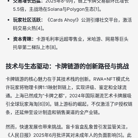
交易增长迅猛：
2025年8-9月，链上卡牌交易额环比增长
5.5倍，主战场在Solana与Polygon生态[1]。
玩家社区活跃：
《Cards Ahoy!》公测引爆社交平台，激活
码交易火热[4]。
资本青睐：
卡游毛利率远超零售业，米哈游、网易等巨头
托举第二梯队上市[8]。
技术与生态驱动：卡牌链游的创新路径与挑战
卡牌链游的核心魅力在于其技术栈的创新。RWA+NFT模式允
许玩家将物理卡牌1:1映射到链上，实现评级、鉴定和全球流
通。上海已然成为“卡牌之都”，2024年国际潮流艺术卡牌展吸
引全球玩家海淘[6][9]。链上游标的崛起，不仅激活了IP授权链
条，还延伸至设计制造和销售渠道的全产业链。
然而，快速发展也带来挑战。盲卡盲盒乱象曾引发监管关注，
《人民日报》2025年6月批评其对未成年人的负面影响[5]。此