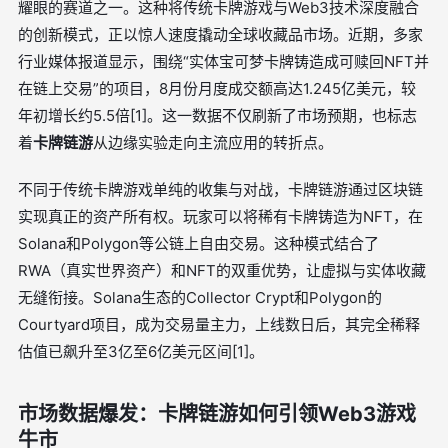
耀眼的赛道之一。这种将传统卡牌游戏与Web3技术深度融合
的创新模式，正以惊人速度撬动全球收藏品市场。近期，多家
行业媒体报道显示，围绕“实体宝可梦卡牌铸造成可赎回NFT并
在链上交易”的项目，8月份月度成交额高达1.245亿美元，较
年初增长约5.5倍[1]。这一数据不仅刷新了市场预期，也标志
着
卡牌链游
从边缘实验走向主流应用的转折点。
不同于传统卡牌游戏单纯的收集与对战，卡牌链游通过区块链
实现真正的资产所有权。玩家可以将稀有卡牌铸造为NFT，在
Solana和Polygon等公链上自由交易。这种模式结合了
RWA（真实世界资产）和NFT的双重优势，让虚拟与实体收藏
无缝衔接。Solana生态的Collector Crypt和Polygon的
Courtyard项目，成为交易量主力，上线数日后，其完全稀释
估值已飙升至3亿至6亿美元区间[1]。
市场数据爆发：卡牌链游如何引领Web3游戏
牛市