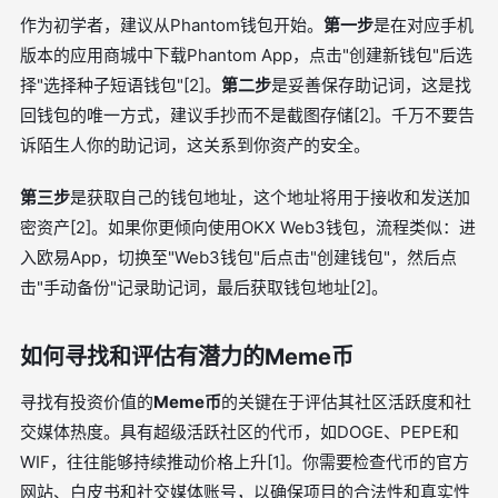
作为初学者，建议从Phantom钱包开始。
第一步
是在对应手机
版本的应用商城中下载Phantom App，点击"创建新钱包"后选
择"选择种子短语钱包"[2]。
第二步
是妥善保存助记词，这是找
回钱包的唯一方式，建议手抄而不是截图存储[2]。千万不要告
诉陌生人你的助记词，这关系到你资产的安全。
第三步
是获取自己的钱包地址，这个地址将用于接收和发送加
密资产[2]。如果你更倾向使用OKX Web3钱包，流程类似：进
入欧易App，切换至"Web3钱包"后点击"创建钱包"，然后点
击"手动备份"记录助记词，最后获取钱包地址[2]。
如何寻找和评估有潜力的Meme币
寻找有投资价值的
Meme币
的关键在于评估其社区活跃度和社
交媒体热度。具有超级活跃社区的代币，如DOGE、PEPE和
WIF，往往能够持续推动价格上升[1]。你需要检查代币的官方
网站、白皮书和社交媒体账号，以确保项目的合法性和真实性