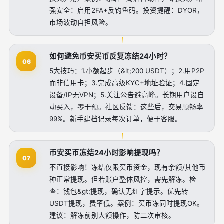
强安全：启用2FA+反钓鱼码。投资提醒：DYOR，
市场波动自担风险。
如何避免币安买币反复冻结24小时？
06
5大技巧：1.小额起步（&lt;200 USDT）；2.用P2P
而非信用卡；3.完成高级KYC+地址验证；4.固定
设备/IP无VPN；5.关注公告避高峰。长期用户设自
动买入，零干预。社区反馈：这些后，交易顺畅率
99%。新手建档记录每次订单，便于客服。
币安买币冻结24小时影响提现吗？
07
不直接影响！冻结仅限买币资金，现有余额/其他币
种正常提现。但若账户整体风控，需先解冻。检
查：钱包&gt;提现，确认无红字提示。优先转
USDT提现，费率低。案例：买币冻同时提现OK。
建议：解冻前别大额操作，防二次审核。