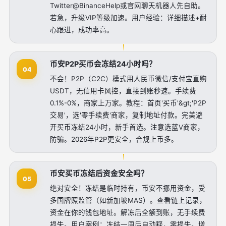
Twitter@BinanceHelp或官网聊天机器人先自助。
若急，升级VIP等级加速。用户经验：详细描述+耐
心跟进，成功率高。
币安P2P买币会冻结24小时吗？
04
不会！P2P（C2C）模式用人民币微信/支付宝直购
USDT，无信用卡风控，直接到账秒速。手续费
0.1%-0%，商家上万家。教程：首页'买币'&gt;'P2P
交易'，选'零手续费'商家，复制地址付款。完美避
开买币冻结24小时，新手首选。注意选蓝V商家，
防骗。2026年P2P更安全，合规上币多。
币安买币冻结后资金安全吗？
05
绝对安全！冻结是临时持有，币安不挪用资金，受
多国牌照监管（如新加坡MAS）。查看链上记录，
资金在你的钱包地址。解冻后全额到账，无手续费
损失。用户案例：冻结一周后自动释，零损失。增