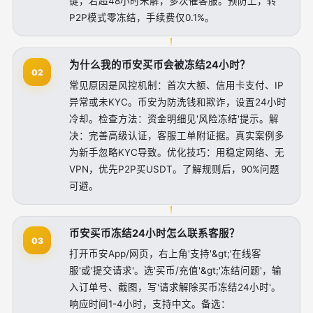
键，若超48小时未解，多次催客服。预防上，转
P2P模式零冻结，手续费仅0.1%。
为什么我的币安买币会被冻结24小时？
02
常见原因是风控机制：首次大额、信用卡支付、IP
异常或未KYC。币安为防洗钱和欺诈，设置24小时
冷却。检查方法：资金明细见'风险冻结'提示。解
决：完善高级认证，客服工单附证据。真实案例多
为新手忽略KYC导致。优化技巧：用稳定网络、无
VPN，优先P2P买USDT。了解规则后，90%问题
可避。
币安买币冻结24小时怎么联系客服？
03
打开币安App/网页，右上角'支持'&gt;'在线客
服'或'提交请求'。选'买币/充值'&gt;'冻结问题'，输
入订单号、截图，写'请求解除买币冻结24小时'。
响应时间1-4小时，支持中文。备选：