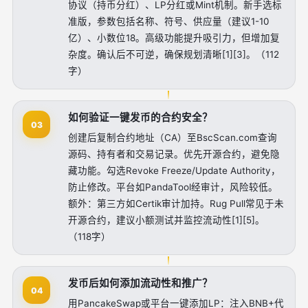
协议（持币分红）、LP分红或Mint机制。新手选标
准版，参数包括名称、符号、供应量（建议1-10
亿）、小数位18。高级功能提升吸引力，但增加复
杂度。确认后不可逆，确保规划清晰[1][3]。（112
字）
如何验证一键发币的合约安全？
03
创建后复制合约地址（CA）至BscScan.com查询
源码、持有者和交易记录。优先开源合约，避免隐
藏功能。勾选Revoke Freeze/Update Authority，
防止修改。平台如PandaTool经审计，风险较低。
额外：第三方如Certik审计加持。Rug Pull常见于未
开源合约，建议小额测试并监控流动性[1][5]。
（118字）
发币后如何添加流动性和推广？
04
用PancakeSwap或平台一键添加LP：注入BNB+代