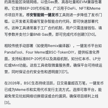
的高性能区块链网络，以低Gas费、高吞吐量和EVM兼容性著
称。它支持BEP-20代币标准，广泛用于DeFi、NFT和Meme
币项目开发。
币安智能链一键发币
工具则进一步降低了发币门
槛，让开发者无需编写复杂智能合约代码，即可快速部署代
币。这种工具通常基于工厂合约机制，用户只需连接钱包、填
写参数并支付少量BNB Gas费，即可完成代币创建[1][10]。
相较传统手动部署（如使用Remix编译器），一键发币平台如
PandaTool、Four Meme或BSC-TokenDIY，提供标准化界
面，支持标准BEP-20代币以及高级机制，如分红本币、LP分
红或Mint功能。这些工具收取微量服务费，确保平台可持续运
营，同时保证合约安全性和透明度[1][7]。
在2026年，BSC生态持续活跃，日交易量超百万笔，一键发币
已成为Meme币和实用代币发行主流方式。选择可靠平台，能
避免常见坑如网络切换错误或合约漏洞，确保项目顺利上线
[3]。