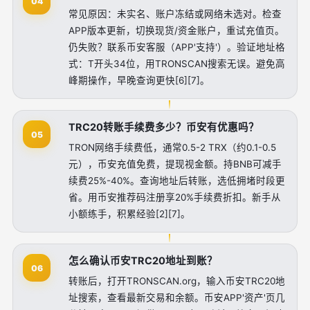
04
常见原因：未实名、账户冻结或网络未选对。检查
APP版本更新，切换现货/资金账户，重试充值页。
仍失败？联系币安客服（APP'支持'）。验证地址格
式：T开头34位，用TRONSCAN搜索无误。避免高
峰期操作，早晚查询更快[6][7]。
TRC20转账手续费多少？币安有优惠吗？
05
TRON网络手续费低，通常0.5-2 TRX（约0.1-0.5
元），币安充值免费，提现视金额。持BNB可减手
续费25%-40%。查询地址后转账，选低拥堵时段更
省。用币安推荐码注册享20%手续费折扣。新手从
小额练手，积累经验[2][7]。
怎么确认币安TRC20地址到账？
06
转账后，打开TRONSCAN.org，输入币安TRC20地
址搜索，查看最新交易和余额。币安APP'资产'页几