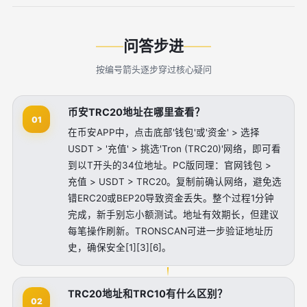
问答步进
按编号箭头逐步穿过核心疑问
币安TRC20地址在哪里查看？
01
在币安APP中，点击底部'钱包'或'资金' > 选择
USDT > '充值' > 挑选'Tron (TRC20)'网络，即可看
到以T开头的34位地址。PC版同理：官网钱包 >
充值 > USDT > TRC20。复制前确认网络，避免选
错ERC20或BEP20导致资金丢失。整个过程1分钟
完成，新手别忘小额测试。地址有效期长，但建议
每笔操作刷新。TRONSCAN可进一步验证地址历
史，确保安全[1][3][6]。
TRC20地址和TRC10有什么区别？
02