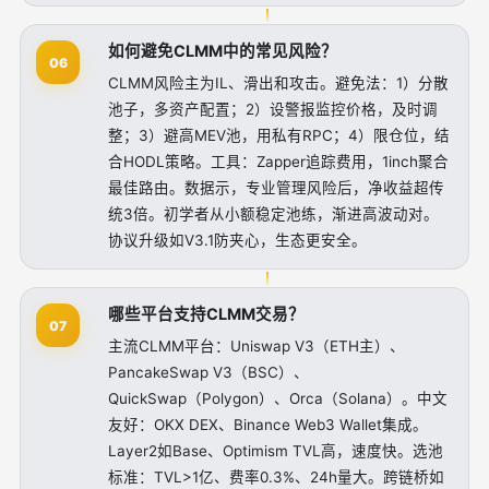
如何避免CLMM中的常见风险？
06
CLMM风险主为IL、滑出和攻击。避免法：1）分散
池子，多资产配置；2）设警报监控价格，及时调
整；3）避高MEV池，用私有RPC；4）限仓位，结
合HODL策略。工具：Zapper追踪费用，1inch聚合
最佳路由。数据示，专业管理风险后，净收益超传
统3倍。初学者从小额稳定池练，渐进高波动对。
协议升级如V3.1防夹心，生态更安全。
哪些平台支持CLMM交易？
07
主流CLMM平台：Uniswap V3（ETH主）、
PancakeSwap V3（BSC）、
QuickSwap（Polygon）、Orca（Solana）。中文
友好：OKX DEX、Binance Web3 Wallet集成。
Layer2如Base、Optimism TVL高，速度快。选池
标准：TVL>1亿、费率0.3%、24h量大。跨链桥如