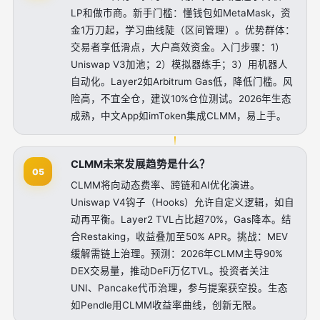
LP和做市商。新手门槛：懂钱包如MetaMask，资
金1万刀起，学习曲线陡（区间管理）。优势群体：
交易者享低滑点，大户高效资金。入门步骤：1）
Uniswap V3加池；2）模拟器练手；3）用机器人
自动化。Layer2如Arbitrum Gas低，降低门槛。风
险高，不宜全仓，建议10%仓位测试。2026年生态
成熟，中文App如imToken集成CLMM，易上手。
CLMM未来发展趋势是什么？
05
CLMM将向动态费率、跨链和AI优化演进。
Uniswap V4钩子（Hooks）允许自定义逻辑，如自
动再平衡。Layer2 TVL占比超70%，Gas降本。结
合Restaking，收益叠加至50% APR。挑战：MEV
缓解需链上治理。预测：2026年CLMM主导90%
DEX交易量，推动DeFi万亿TVL。投资者关注
UNI、Pancake代币治理，参与提案获空投。生态
如Pendle用CLMM收益率曲线，创新无限。