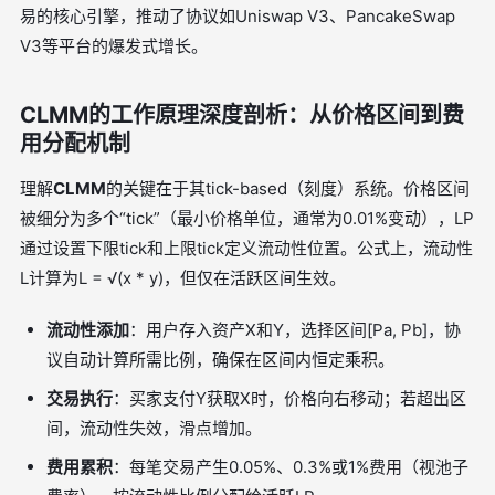
易的核心引擎，推动了协议如Uniswap V3、PancakeSwap
V3等平台的爆发式增长。
CLMM的工作原理深度剖析：从价格区间到费
用分配机制
理解
CLMM
的关键在于其tick-based（刻度）系统。价格区间
被细分为多个“tick”（最小价格单位，通常为0.01%变动），LP
通过设置下限tick和上限tick定义流动性位置。公式上，流动性
L计算为L = √(x * y)，但仅在活跃区间生效。
流动性添加
：用户存入资产X和Y，选择区间[Pa, Pb]，协
议自动计算所需比例，确保在区间内恒定乘积。
交易执行
：买家支付Y获取X时，价格向右移动；若超出区
间，流动性失效，滑点增加。
费用累积
：每笔交易产生0.05%、0.3%或1%费用（视池子