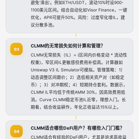
避免'滑出'。例如ETH/USDT，波动10%时设900-
1100美元区间。结合自动化如Visor Finance，一键
优化，APR可提升50%。风险：过度窄化增IL，建
议分散多池。
CLMM的无常损失如何计算和管理？
03
CLMM无常损失（IL）= (区间内价格变动 * 流动性
权重)，窄区间IL更敏感但费用补偿高。计算器如
Uniswap V3 IL Simulator可模拟。管理策略：1）
动态调整区间跟价；2）选低相关资产对（如稳定
币）；3）对冲期权；4）短期持仓套利。数据示，
CLMM IL平均低于传统AMM 30%，因高效费用抵
消。Curve CLMM稳定币池IL近零，理想入门。长
期看，结合收益耕作，年化正收益达15%以上。
CLMM适合哪些DeFi用户？有哪些入门门槛？
04
CLMM适合有经验的DeFi用户，尤其是追求高收益