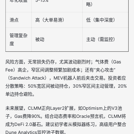
年化收益
5-15%
略）
滑点
高（大单易滑）
低（集中深度）
管理复杂
被动
主动（需监控）
度
风险方面，无常损失仍存，尤其波动剧烈时；气体费（Gas
Fee）高企，窄区间调整频繁加剧成本；还有“夹心攻击”
（Sandwich Attack），MEV机器人前后夹击交易。投资者应
分散策略：50%宽区间被动持仓，30%窄区间主动管理，20%
单边持仓避险。
未来展望，CLMM正向Layer2扩展，如Optimism上的V3池
子，Gas费降90%。结合动态费率和Oracle预言机，CLMM将
成为DeFi 2.0基石。建议初学者从模拟器练习，高级用户整合
Dune Analytics监控池子数据。