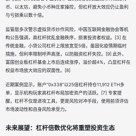
币、以太坊，避免小币种庄家操控，但杠杆放大效应仍让盈利
与亏损乘以数十倍。
监管层多次警示虚拟货币炒作风险，中国互联网金融协会等机
构公告强调，高杠杆扰乱金融秩序，损害投资者权益。[3] 在
传统金融，小贷公司杠杆上限放宽至5倍，虽固化疫情期临时
措施，但利率限制呼声高涨，以防融资杠杆失控。[9] 此外，
富国创业板杠杆基金上市后连续涨停，溢价超4%，凸显杠杆在
权益市场放大效应的双面性。[8]
近期案例显示，账户“0x338”以25倍杠杆持仓11,912 ETH多
单，显示机构玩家高杠杆布局加密资产的活跃。[7] 专家提
醒，杠杆不仅是进攻工具，更是风险对冲手段，使用前须评估
市场波动性和自身风险承受力。
未来展望：杠杆倍数优化将重塑投资生态