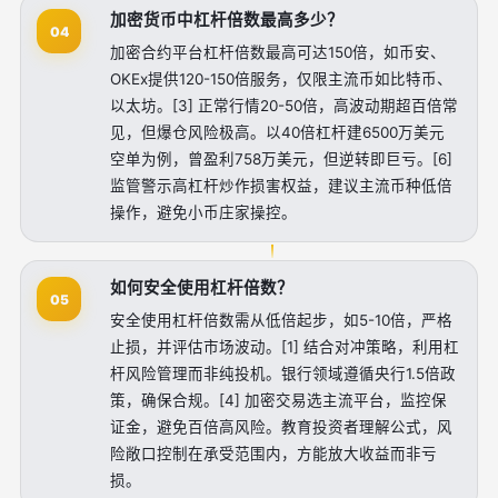
加密货币中杠杆倍数最高多少？
04
加密合约平台杠杆倍数最高可达150倍，如币安、
OKEx提供120-150倍服务，仅限主流币如比特币、
以太坊。[3] 正常行情20-50倍，高波动期超百倍常
见，但爆仓风险极高。以40倍杠杆建6500万美元
空单为例，曾盈利758万美元，但逆转即巨亏。[6]
监管警示高杠杆炒作损害权益，建议主流币种低倍
操作，避免小币庄家操控。
如何安全使用杠杆倍数？
05
安全使用杠杆倍数需从低倍起步，如5-10倍，严格
止损，并评估市场波动。[1] 结合对冲策略，利用杠
杆风险管理而非纯投机。银行领域遵循央行1.5倍政
策，确保合规。[4] 加密交易选主流平台，监控保
证金，避免百倍高风险。教育投资者理解公式，风
险敞口控制在承受范围内，方能放大收益而非亏
损。