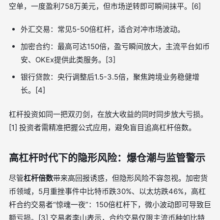
空单，一度盈利758万美元，但市场逆转即可瞬间抹平。[6]
外汇交易：常见5-50倍杠杆，适合对冲市场波动。
加密合约：最高可达150倍，盈亏瞬间放大，主流平台如币
安、OKEx提供此类服务。[3]
银行贷款：央行调整后1.5-3.5倍，聚焦跨境业务稳健增
长。[4]
杠杆投资如同一把双刃剑，在放大收益的同时同步放大亏损。
[1] 投资者需精准把握公式应用，避免盲目追高杠杆倍数。
高杠杆时代下的隐形风险：爆仓潮与监管警示
尽管
杠杆倍数
带来高回报诱惑，但隐形风险不容忽视。加密货
币领域，5月重挫事件中比特币跌30%、以太坊跌46%，高杠
杆合约交易者“惊魂一夜”：150倍杠杆下，微小波动即可导致巨
额亏损。[3] 交易者李山表示，合约交易仅限主流币种如比特