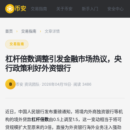
币安
交易指南
关于币安
新手入门
安全中心
首页
›
交易指南
›
文章详情
交易指南
杠杆倍数调整引发金融市场热议，央
行政策利好外资银行
B
币安 资讯团队
· 2026年04月19日
· 阅读 3486
近日，中国人民银行发布重磅通知，将境内外商独资银行等机
构的境外贷款
杠杆倍数
由0.5上调至1.5，这一变动相当于将可
贷规模扩大至原来的3倍，直接为外资银行海外业务注入强劲