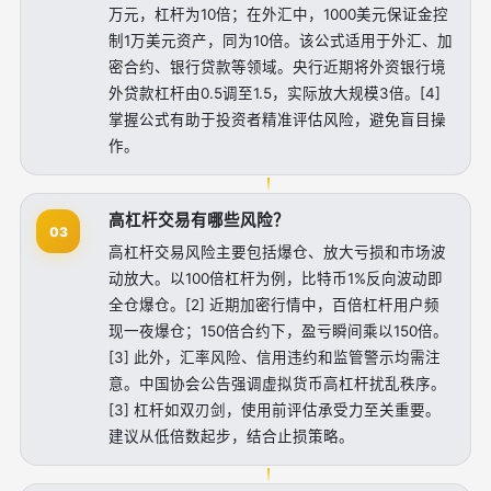
万元，杠杆为10倍；在外汇中，1000美元保证金控
制1万美元资产，同为10倍。该公式适用于外汇、加
密合约、银行贷款等领域。央行近期将外资银行境
外贷款杠杆由0.5调至1.5，实际放大规模3倍。[4]
掌握公式有助于投资者精准评估风险，避免盲目操
作。
高杠杆交易有哪些风险？
03
高杠杆交易风险主要包括爆仓、放大亏损和市场波
动放大。以100倍杠杆为例，比特币1%反向波动即
全仓爆仓。[2] 近期加密行情中，百倍杠杆用户频
现一夜爆仓；150倍合约下，盈亏瞬间乘以150倍。
[3] 此外，汇率风险、信用违约和监管警示均需注
意。中国协会公告强调虚拟货币高杠杆扰乱秩序。
[3] 杠杆如双刃剑，使用前评估承受力至关重要。
建议从低倍数起步，结合止损策略。