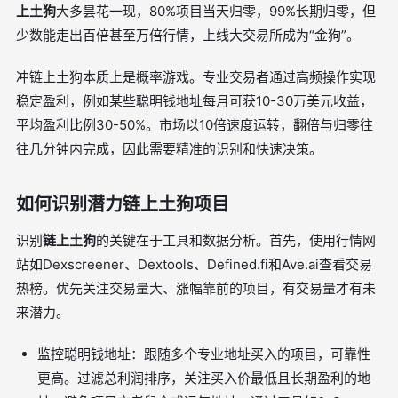
上土狗
大多昙花一现，80%项目当天归零，99%长期归零，但
少数能走出百倍甚至万倍行情，上线大交易所成为“金狗”。
冲链上土狗本质上是概率游戏。专业交易者通过高频操作实现
稳定盈利，例如某些聪明钱地址每月可获10-30万美元收益，
平均盈利比例30-50%。市场以10倍速度运转，翻倍与归零往
往几分钟内完成，因此需要精准的识别和快速决策。
如何识别潜力链上土狗项目
识别
链上土狗
的关键在于工具和数据分析。首先，使用行情网
站如Dexscreener、Dextools、Defined.fi和Ave.ai查看交易
热榜。优先关注交易量大、涨幅靠前的项目，有交易量才有未
来潜力。
监控聪明钱地址：跟随多个专业地址买入的项目，可靠性
更高。过滤总利润排序，关注买入价最低且长期盈利的地