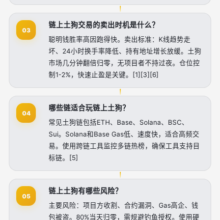
链上土狗交易的卖出时机是什么？
03
聪明钱胜率高因跑得快。卖出标准：K线趋势走
坏、24小时换手率降低、持有地址增长放缓。土狗
市场几分钟翻倍归零，无项目者不持过夜。仓位控
制1-2%，快速止盈是关键。[1][3][6]
哪些链适合玩链上土狗？
04
常见土狗链包括ETH、Base、Solana、BSC、
Sui。Solana和Base Gas低、速度快，适合高频交
易。使用跨链工具监控多链热榜，确保工具支持目
标链。[5]
链上土狗有哪些风险？
05
主要风险：项目方收割、合约漏洞、Gas高企、钱
包被盗。80%当天归零，需规避钓鱼授权。使用硬