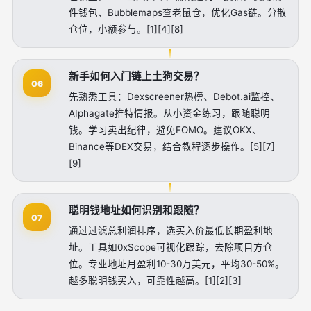
件钱包、Bubblemaps查老鼠仓，优化Gas链。分散
仓位，小额参与。[1][4][8]
新手如何入门链上土狗交易？
06
先熟悉工具：Dexscreener热榜、Debot.ai监控、
AIphagate推特情报。从小资金练习，跟随聪明
钱。学习卖出纪律，避免FOMO。建议OKX、
Binance等DEX交易，结合教程逐步操作。[5][7]
[9]
聪明钱地址如何识别和跟随？
07
通过过滤总利润排序，选买入价最低长期盈利地
址。工具如0xScope可视化跟踪，去除项目方仓
位。专业地址月盈利10-30万美元，平均30-50%。
越多聪明钱买入，可靠性越高。[1][2][3]