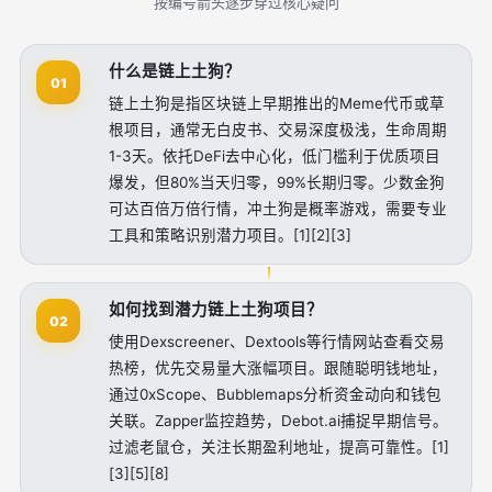
按编号箭头逐步穿过核心疑问
什么是链上土狗？
01
链上土狗是指区块链上早期推出的Meme代币或草
根项目，通常无白皮书、交易深度极浅，生命周期
1-3天。依托DeFi去中心化，低门槛利于优质项目
爆发，但80%当天归零，99%长期归零。少数金狗
可达百倍万倍行情，冲土狗是概率游戏，需要专业
工具和策略识别潜力项目。[1][2][3]
如何找到潜力链上土狗项目？
02
使用Dexscreener、Dextools等行情网站查看交易
热榜，优先交易量大涨幅项目。跟随聪明钱地址，
通过0xScope、Bubblemaps分析资金动向和钱包
关联。Zapper监控趋势，Debot.ai捕捉早期信号。
过滤老鼠仓，关注长期盈利地址，提高可靠性。[1]
[3][5][8]