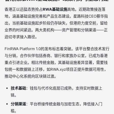
香港正以迅猛态势抢占
RWA基础设施
高地。近期政策接连落
地，涵盖基础设施完善和产品生态建设。星路科技CEO蔡华指
出，当前基础设施起步阶段仍存缺失，但港府力度空前，留给
业界的时间紧迫。两大类机构——资产管理和分销渠道——正
迫切寻求接入路径。
FinRWA Platform 1.0的发布标志着突破。该平台整合技术发行
与分销，合作伙伴包括券商、银行和家族办公室，已成为香港
重点引进企业。相比传统金融，其基础设施差异显著，需要钱
包统一和数据链上迁移，如RWA.xyz项目正提升数据可用性，
推动中心化系统向区块链过渡。
技术基础
：钱包与代币化底层已成熟，支持实时数据上
链。
分销渠道
：平台桥接传统金融与加密生态，降低接入门
槛。