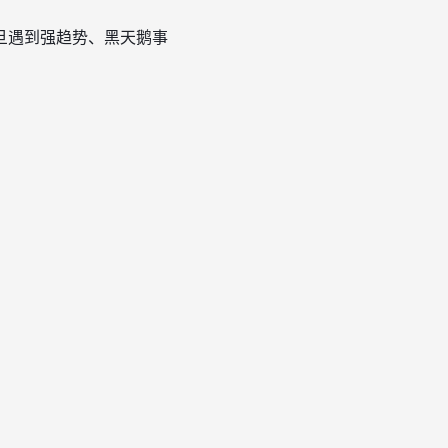
旦遇到强趋势、黑天鹅事