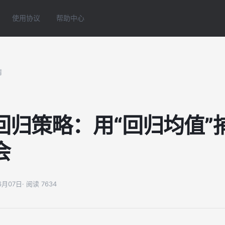
使用协议
帮助中心
情
回归策略：用“回归均值”
会
06月07日
· 阅读 7634