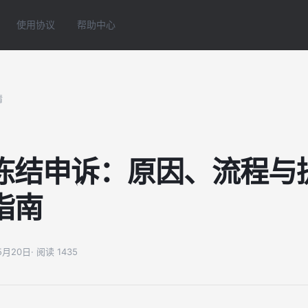
使用协议
帮助中心
情
冻结申诉：原因、流程与
指南
05月20日
· 阅读 1435