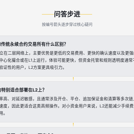
问答步进
按编号箭头逐步穿过核心疑问
DEX 和传统永续合约交易所有什么区别？
DEX 建立在二层网络上，主要优势是更低的交易费用、更快的确认速度以及
中心化撮合或在L1上运行，体验可能更快，但资金托管和规则透明度通常
验证性的用户，L2方案更具吸引力。
特别适合部署在L2上？
率高、对延迟敏感，且通常涉及开仓、平仓、追加保证金和清算等多次链上
速度，因此更适合这类高频操作。对小资金用户来说，L2还能减少手续
用。