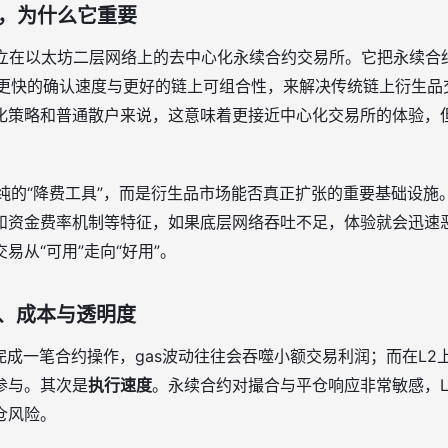
EX，为什么它重要
立在以太坊二层网络上的去中心化永续合约交易所。它把永续合
、更快的确认速度与更好的链上可组合性，来解决传统链上衍生品交
化策略和普通散户来说，这意味着更接近中心化交易所的体验，
单纯的“降费工具”，而是衍生品市场能否真正扩张的重要基础设施
资金费率机制等特征，如果底层网络吞吐不足，体验就会迅速恶化。L
易从“可用”走向“好用”。
、成本与透明度
上完成一笔合约操作，gas波动往往会吞噬小额交易利润；而在L
参与。其次是
执行速度
。永续合约对撮合与平仓响应非常敏感，L
仓风险。