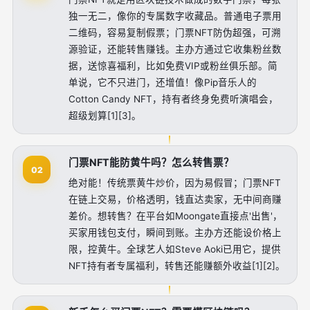
独一无二，像你的专属数字收藏品。普通电子票用
二维码，容易复制假票；门票NFT防伪超强，可溯
源验证，还能转售赚钱。主办方通过它收集粉丝数
据，送惊喜福利，比如免费VIP或粉丝俱乐部。简
单说，它不只进门，还增值！像Pip音乐人的
Cotton Candy NFT，持有者终身免费听演唱会，
超级划算[1][3]。
门票NFT能防黄牛吗？怎么转售票？
02
绝对能！传统票黄牛炒价，因为易假冒；门票NFT
在链上交易，价格透明，钱直达卖家，无中间商赚
差价。想转售？在平台如Moongate直接点'出售'，
买家用钱包支付，瞬间到账。主办方还能设价格上
限，控黄牛。全球艺人如Steve Aoki已用它，提供
NFT持有者专属福利，转售还能赚额外收益[1][2]。