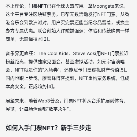
不止理论，
门票NFT
已在全球火热应用。拿Moongate来说，
这个平台专注区块链票务，已帮无数活动发行NFT门票。从香
港音乐会到欧洲派对，用户买完票还能当纪念品留着，或换主
办方专属优惠。联合创始人许駿謙强调：体验和传统购票一样
简单，无需懂技术[2]。
音乐界更疯狂：The Cool Kids、Steve Aoki用NFT门票拉近
粉丝距离，提供独家见面会。甚至虚拟活动，如元宇宙演唱
会，NFT就是你的“入场券”，还能赋予门票虚拟财产价值[5]。
国内也跟上步伐，廖雪峰博客提到，NFT重构票务系统，低成
本高安全，正成趋势[4]。
展望未来，随着Web3普及，门票NFT将从音乐扩展到体育、
展览，让每场活动都“数字永生”。
如何入手门票NFT？新手三步走