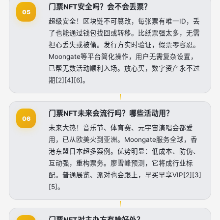
门票NFT安全吗？会不会丢票？
05
超级安全！区块链不可篡改，每张票有唯一ID，丢
了也能通过钱包找回或转移。比纸票强太多，无需
担心丢失或被偷。发行方实时验证，假票零容忍。
Moongate等平台简化操作，用户无需复杂设置，
已帮无数活动顺利入场。放心买，数字资产永不过
期[2][4][6]。
门票NFT未来会流行吗？哪些活动用？
06
未来大热！音乐节、体育赛、元宇宙演唱会都爱
用，已从欧美火到亚洲。Moongate服务全球，香
港东盟日本超多案例。优势明显：低成本、防伪、
互动强，重构票务。廖雪峰预测，它将成行业标
配。普通展览、派对也会跟上，早买早享VIP[2][3]
[5]。