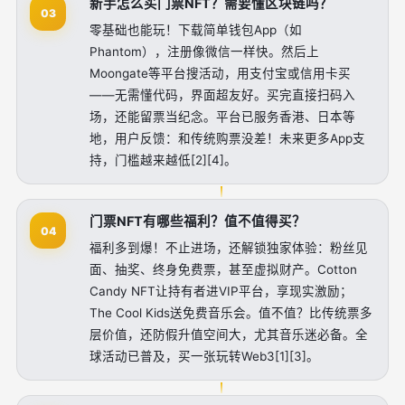
新手怎么买门票NFT？需要懂区块链吗？
03
零基础也能玩！下载简单钱包App（如
Phantom），注册像微信一样快。然后上
Moongate等平台搜活动，用支付宝或信用卡买
——无需懂代码，界面超友好。买完直接扫码入
场，还能留票当纪念。平台已服务香港、日本等
地，用户反馈：和传统购票没差！未来更多App支
持，门槛越来越低[2][4]。
门票NFT有哪些福利？值不值得买？
04
福利多到爆！不止进场，还解锁独家体验：粉丝见
面、抽奖、终身免费票，甚至虚拟财产。Cotton
Candy NFT让持有者进VIP平台，享现实激励；
The Cool Kids送免费音乐会。值不值？比传统票多
层价值，还防假升值空间大，尤其音乐迷必备。全
球活动已普及，买一张玩转Web3[1][3]。