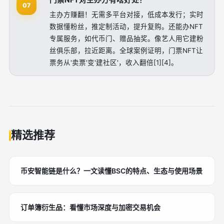
门票NFT对主办方有啥好处？
07
主办方赚翻！无需多平台对接，低成本发行；实时
数据懂粉丝，推定制活动，提升复购。还能办NFT
专属服务，如代币门、赠品抽奖。像艺人用它建粉
丝俱乐部，拉近距离。全球案例证明，门票NFT让
票务从'卖票'变'建社区'，收入翻倍[1][4]。
精选推荐
币安智能链是什么？一文读懂BSC的特点、生态与使用场景
订单簿衍生品：看懂市场深度与加密交易机会