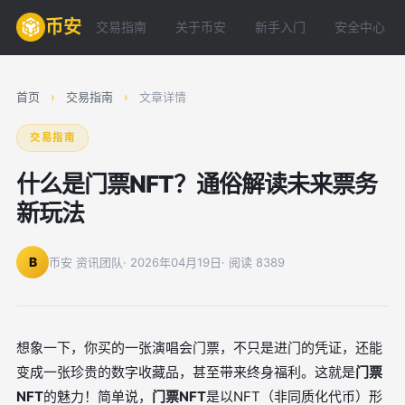
币安
交易指南
关于币安
新手入门
安全中心
首页
›
交易指南
›
文章详情
交易指南
什么是门票NFT？通俗解读未来票务
新玩法
B
币安 资讯团队
· 2026年04月19日
· 阅读 8389
想象一下，你买的一张演唱会门票，不只是进门的凭证，还能
变成一张珍贵的数字收藏品，甚至带来终身福利。这就是
门票
NFT
的魅力！简单说，
门票NFT
是以NFT（非同质化代币）形