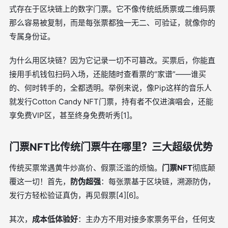
式存在于区块链上的数字门票。它不像传统纸质票或二维码票
那么容易被复制，而是每张票都独一无二、可验证，就像你的
专属身份证。
为什么用区块链？因为它记录一切不可篡改。买票后，你能直
接用手机钱包扫码入场，还能随时查看票的“家谱”——谁买
的、何时转手的，全都透明。举例来说，像Pip这样的音乐人
就发行Cotton Candy NFT门票，持有者不仅进演唱会，还能
享免费VIP区，甚至终身免费听秀[1]。
门票NFT比传统门票牛在哪里？三大超级优势
传统买票常遇黄牛炒高价、假票泛滥的烦恼。
门票NFT
彻底颠
覆这一切！首先，
防伪超强
：每张票基于区块链，溯源防伪，
发行方轻松验证真伪，再见假票[4][6]。
其次，
成本低体验好
：主办方不用对接多家票务平台，任何支